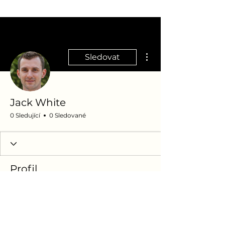
Další akce
Sledovat
Jack White
0 Sledující
0 Sledované
Profil
Datum vstupu: 11. 10. 2025