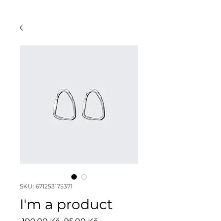
SKU: 671253175371
I'm a product
Běžná
Zvýhodněná