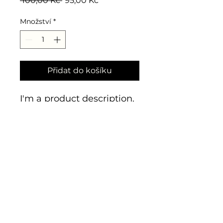
 100,00 Kč 
95,00 Kč
cena
cena
Množství
*
Přidat do košíku
I'm a product description. 
I'm a great place to add 
more details about your 
product such as sizing, 
material, care instructions 
and cleaning instructions.
PRODUCT INFO
I'm a product detail. I'm a great
RETURN & REFUND POLICY