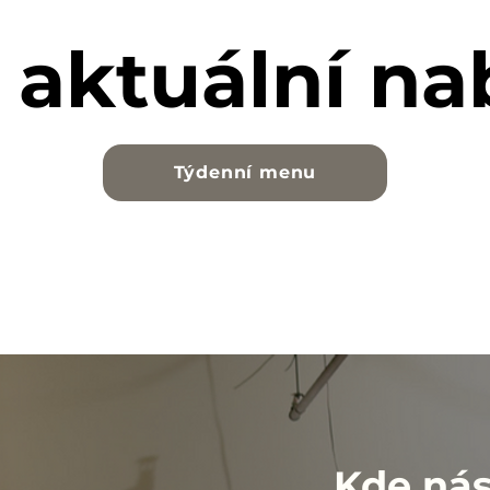
 aktuální na
Týdenní menu
Kde nás