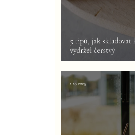
5 tipů, jak skladovat
vydržel čerstvý
1. 10. 2025