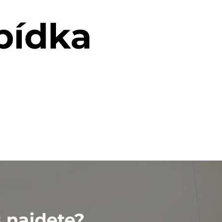
bídka
 najdete?