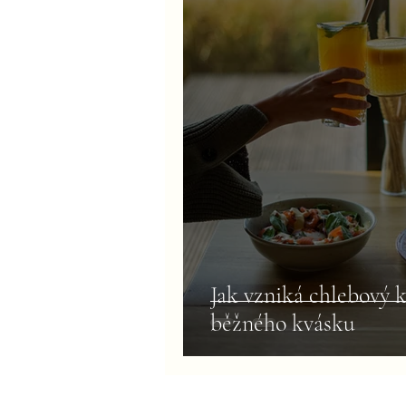
Jak vzniká chlebový kv
běžného kvásku