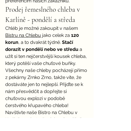
preferencím našich zákazníků.
Prodej řemeslného chleba v 
Karlíně - pondělí a středa
Chléb je možné zakoupit v našem 
Bistru na Chlebu
 jako celek za 
120 
korun
, a to dvakrát týdně. 
Stačí 
dorazit v pondělí nebo ve středu
 a 
užít si ten nejčerstvější kousek chleba, 
který potěší vaše chuťové buňky.
Všechny naše chleby pocházejí přímo 
z pekárny Zrnko Zrno, takže víte, že 
dostáváte jen to nejlepší. Přijďte se k 
nám přesvědčit a dopřejte si 
chuťovou explozi v podobě 
čerstvého křupavého chleba! 
Navštivte naše Bistro na Chlebu v 
Karlíně a ochutnejte, jak naše vášeň 
pro kvalitní chléb ožívá ve všech 