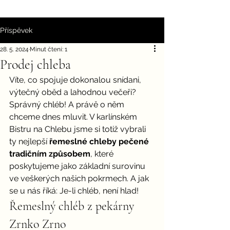
Příspěvek
28. 5. 2024
Minut čtení: 1
Prodej chleba
Víte, co spojuje dokonalou snídani, 
výtečný oběd a lahodnou večeři? 
Správný chléb! A právě o něm 
chceme dnes mluvit. V karlínském 
Bistru na Chlebu jsme si totiž vybrali 
ty nejlepší 
řemeslné chleby pečené 
tradičním způsobem
, které 
poskytujeme jako základní surovinu 
ve veškerých našich pokrmech. A jak 
se u nás říká: Je-li chléb, není hlad!
Řemeslný chléb z pekárny 
Zrnko Zrno